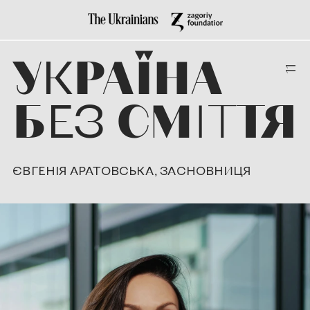
У
К
РАЇНА 
11
Б
ЕЗ
 СМ
ІТ
ТЯ
ЄВГЕНІЯ АРАТОВСЬКА, ЗАСНОВНИЦЯ