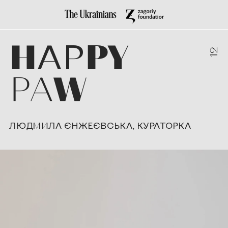
H
AP
PY
12
PA
W
ЛЮДМИЛА ЄНЖЕЄВСЬКА, КУРАТОРКА